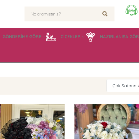
GÖNDERİME GÖRE
ÇİÇEKLER
HAZIRLANIŞA GÖR
Çok Satana 