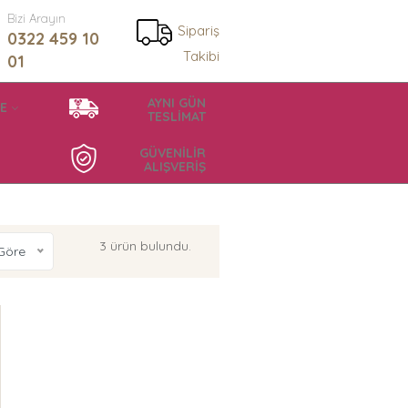
Bizi Arayın
Sipariş
0322 459 10
Takibi
01
AYNI GÜN
E
TESLİMAT
GÜVENİLİR
ALIŞVERİŞ
3 ürün bulundu.
Göre