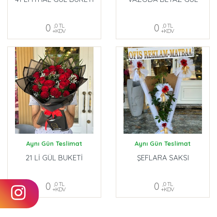
0
,0 TL
0
,0 TL
+KDV
+KDV
Aynı Gün Teslimat
Aynı Gün Teslimat
21 Lİ GÜL BUKETİ
ŞEFLARA SAKSI
0
,0 TL
0
,0 TL
+KDV
+KDV