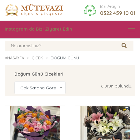
Bizi Arayın
0322 459 10 01
Instagram da Bizi Ziyaret Edin
ANASAYFA
ÇIÇEK
DOĞUM GÜNÜ
Doğum Günü Çiçekleri
6 ürün bulundu.
Çok Satana Göre