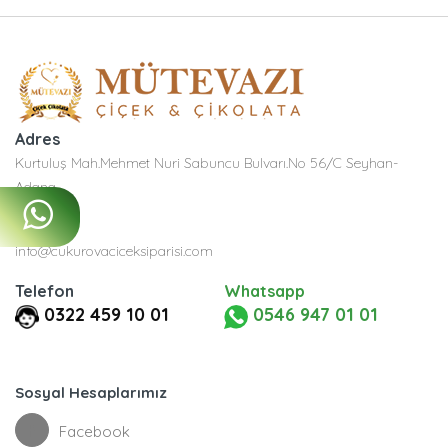
Adres
Kurtuluş Mah.Mehmet Nuri Sabuncu Bulvarı.No 56/C Seyhan-
Adana
E-Posta
info@cukurovaciceksiparisi.com
Telefon
Whatsapp
0322 459 10 01
0546 947 01 01
Sosyal Hesaplarımız
Facebook